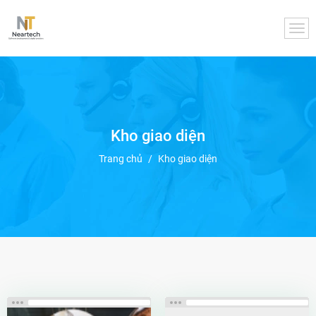
Kho giao diện
Trang chủ
/
Kho giao diện
Xem thử
Xem thử