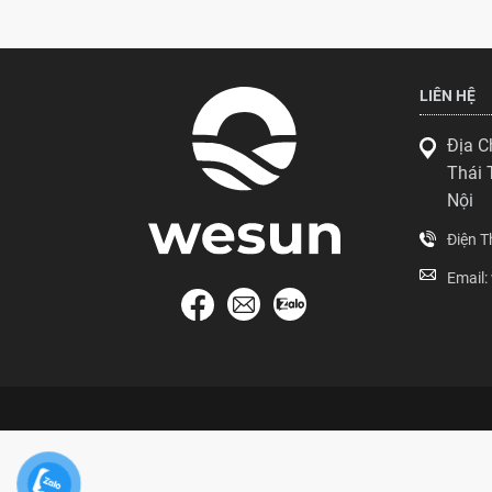
LIÊN HỆ
Địa C
Thái 
Nội
Điện 
Email