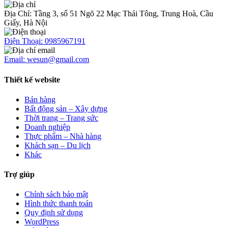
Địa Chỉ: Tầng 3, số 51 Ngõ 22 Mạc Thái Tông, Trung Hoà, Cầu
Giấy, Hà Nội
Điện Thoại: 0985967191
Email: wesun@gmail.com
Thiết kế website
Bán hàng
Bất động sản – Xây dựng
Thời trang – Trang sức
Doanh nghiệp
Thực phẩm – Nhà hàng
Khách sạn – Du lịch
Khác
Trợ giúp
Chính sách bảo mật
Hình thức thanh toán
Quy định sử dụng
WordPress