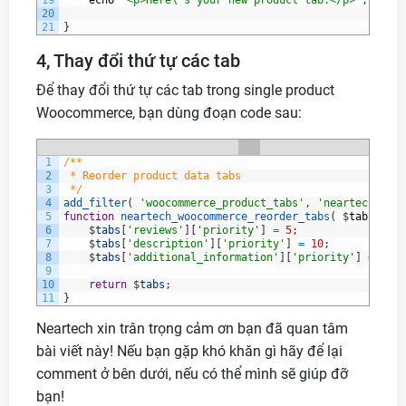
19
echo
'<p>Here\'s your new product tab.</p>'
;
//code
20
21
}
4, Thay đổi thứ tự các tab
Để thay đổi thứ tự các tab trong single product
Woocommerce, bạn dùng đoạn code sau:
1
/**
2
 * Reorder product data tabs
3
 */
4
add_filter
(
'woocommerce_product_tabs'
,
'neartech_wooc
5
function
neartech_woocommerce_reorder_tabs
(
$
tabs
)
{
6
$
tabs
[
'reviews'
]
[
'priority'
]
=
5
;
// Re
7
$
tabs
[
'description'
]
[
'priority'
]
=
10
;
8
$
tabs
[
'additional_information'
]
[
'priority'
]
=
15
;
9
10
return
$
tabs
;
11
}
Neartech xin trân trọng cảm ơn bạn đã quan tâm
bài viết này! Nếu bạn gặp khó khăn gì hãy để lại
comment ở bên dưới, nếu có thể mình sẽ giúp đỡ
bạn!