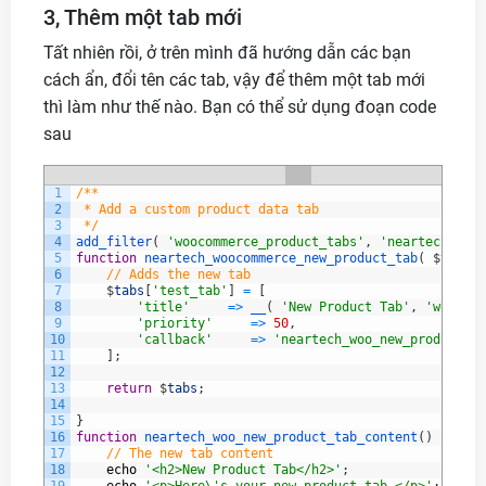
3, Thêm một tab mới
Tất nhiên rồi, ở trên mình đã hướng dẫn các bạn
cách ẩn, đổi tên các tab, vậy để thêm một tab mới
thì làm như thế nào. Bạn có thể sử dụng đoạn code
sau
1
/**
2
 * Add a custom product data tab
3
 */
4
add_filter
(
'woocommerce_product_tabs'
,
'neartech_wooc
5
function
neartech_woocommerce_new_product_tab
(
$
tabs
)
6
// Adds the new tab
7
$
tabs
[
'test_tab'
]
=
[
8
'title'
=
>
__
(
'New Product Tab'
,
'woocomm
9
'priority'
=
>
50
,
10
'callback'
=
>
'neartech_woo_new_product_ta
11
]
;
12
13
return
$
tabs
;
14
15
}
16
function
neartech_woo_new_product_tab_content
(
)
{
17
// The new tab content
18
echo
'<h2>New Product Tab</h2>'
;