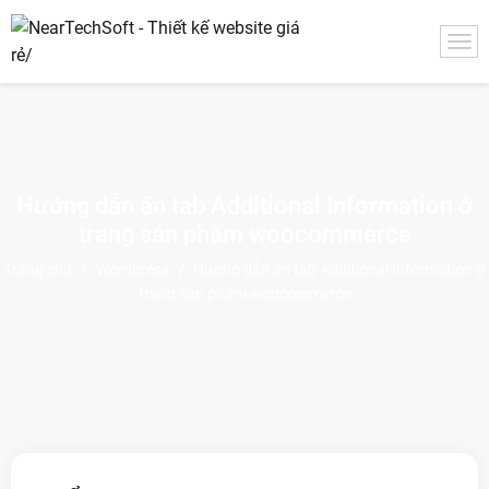
Hướng dẫn ẩn tab Additional Information ở
trang sản phẩm woocommerce
Trang chủ
/
Wordpress
/
Hướng dẫn ẩn tab Additional Information ở
trang sản phẩm woocommerce