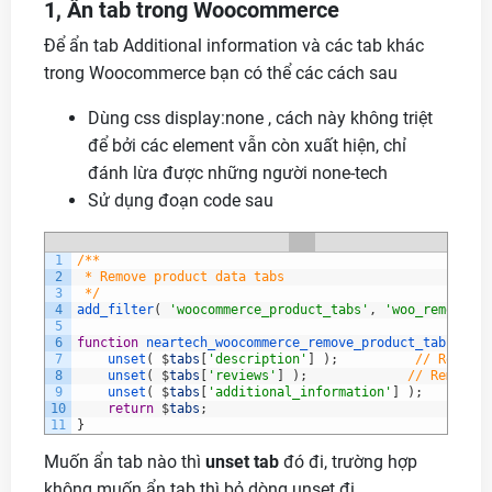
1, Ẩn tab trong Woocommerce
Để ẩn tab Additional information và các tab khác
trong Woocommerce bạn có thể các cách sau
Dùng css display:none , cách này không triệt
để bởi các element vẫn còn xuất hiện, chỉ
đánh lừa được những người none-tech
Sử dụng đoạn code sau
1
/**
2
 * Remove product data tabs
3
 */
4
add_filter
(
'woocommerce_product_tabs'
,
'woo_remove_pr
5
6
function
neartech_woocommerce_remove_product_tabs
(
$
ta
7
unset
(
$
tabs
[
'description'
]
)
;
// Remove 
8
unset
(
$
tabs
[
'reviews'
]
)
;
// Remove t
9
unset
(
$
tabs
[
'additional_information'
]
)
;
// 
10
return
$
tabs
;
11
}
Muốn ẩn tab nào thì
unset tab
đó đi, trường hợp
không muốn ẩn tab thì bỏ dòng unset đi.