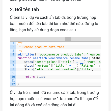
2, Đổi tên tab
Ở trên là ví dụ về cách ẩn tab đi, trong trường hợp
bạn muốn đổi tên tab thì làm như thế nào, đừng lo
lắng, bạn hãy sử dụng đoạn code sau
1
/**
2
 * Rename product data tabs
3
 */
4
add_filter
(
'woocommerce_product_tabs'
,
'neartech_wooc
5
function
neartech_woocommerce_rename_tabs
(
$
tabs
)
{
6
$
tabs
[
'description'
]
[
'title'
]
=
__
(
'More Informat
7
$
tabs
[
'reviews'
]
[
'title'
]
=
__
(
'Ratings'
)
;
8
$
tabs
[
'additional_information'
]
[
'title'
]
=
__
(
'Pr
9
10
return
$
tabs
;
11
12
}
Ở ví dụ trên, mình đã rename cả 3 tab, trong trường
hợp bạn muốn chỉ rename 1 tab nào đó thì bạn để
lại dòng đó và xoá các dòng còn lại đi