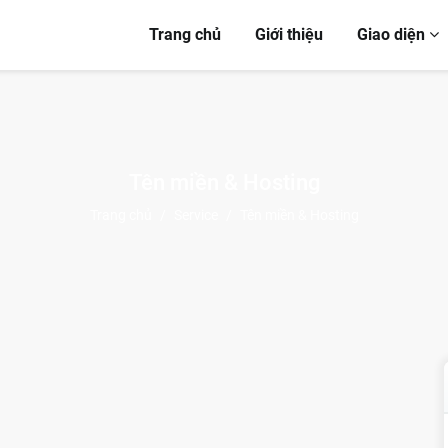
Trang chủ
Giới thiệu
Giao diện
Tên miền & Hosting
Trang chủ
/
Service
/
Tên miền & Hosting